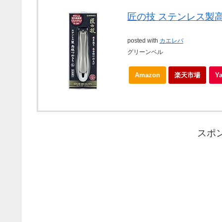
匠の技 ステンレス製高級
posted with
カエレバ
グリーンベル
Amazon
楽天市場
Y
スポ