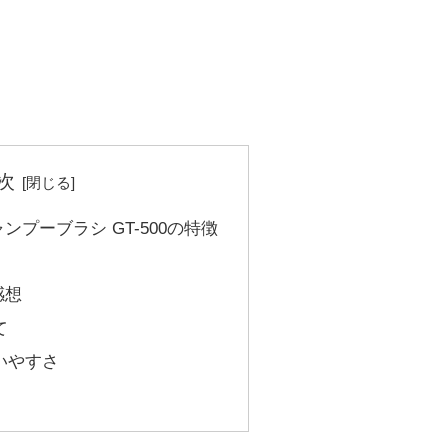
次
プーブラシ GT-500の特徴
感想
て
いやすさ