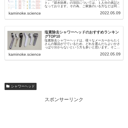
ト』『節水効果』の項目については、１人分の表記と
なっております。その為、ご家族のいる方などは同居
している人数分の値に変更してください。例：４人家
2022.05.09
kaminoke.science
族の場合 ●交換目安約２ヶ月 → 約１５日●ラン
ニ...
塩素除去シャワーヘッドのおすすめランキン
グTOP10
塩素除去シャワーヘッドは、様々なメーカーからたく
さんの製品がでているため、どれを選んだらよいかさ
っぱり分からないという方も多いと思います。そこ
で！！そんな方におすすめできる浄水シャワーヘッド
2022.05.09
kaminoke.science
をランキング形式で紹介致します。おすすめ・ランキ
ン...
シャワーヘッド
スポンサーリンク