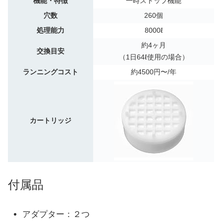
機能・特徴
一時ストップ機能
穴数
260個
処理能力
8000ℓ
約4ヶ月
交換目安
（1日64ℓ使用の場合）
ランニングコスト
約4500円〜/年
カートリッジ
付属品
アダプター：２つ