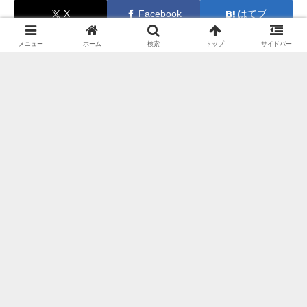
X
Facebook
はてブ
LINE
コピー
メニュー
ホーム
検索
トップ
サイドバー
関連記事
【レビュー】アラミックの3Dシ
シャワーヘッド
ャワーサロンスタイルプレミアム
の感想
セット内容シャワーヘッド本体ビタミンC
ボトル100gアダプター４種DPD試薬（４
つ）ゴムパッキン（２つ）シリコンホー
ルド（４つ）その他に、説明書・３年保
2022.09.29
証の登録はがき・アダプター返却用封筒
も同封。外観と特徴メタリックなシャワ
ハンディーシャワーIO霧（イオ
シャワーヘッド
ーヘッドは、クロ...
ム）｜クレイツイオン浄水シャワ
ーヘッドを調査
IO霧の機能や特徴イメージ商品名io霧 イ
オム ハンディミストシャワー重量