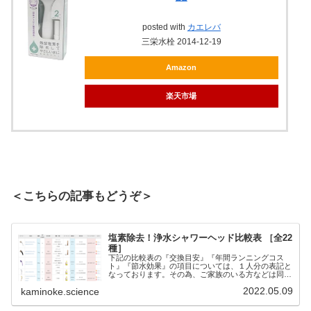
posted with
カエレバ
三栄水栓 2014-12-19
Amazon
楽天市場
＜こちらの記事もどうぞ＞
塩素除去！浄水シャワーヘッド比較表 ［全22
種］
下記の比較表の『交換目安』『年間ランニングコス
ト』『節水効果』の項目については、１人分の表記と
なっております。その為、ご家族のいる方などは同居
している人数分の値に変更してください。例：４人家
2022.05.09
kaminoke.science
族の場合 ●交換目安約２ヶ月 → 約１５日●ラン
ニ...