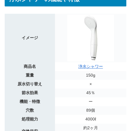
イメージ
商品名
浄水シャワー
重量
150g
原水切り替え
×
節水効果
45％
機能・特徴
ー
穴数
89個
処理能力
4000ℓ
約2ヶ月